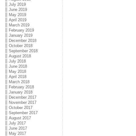
July 2019
June 2019
May 2019
April 2019
March 2019
February 2019
January 2019
December 2018
October 2018
September 2018
August 2018
July 2018
June 2018
May 2018
April 2018
March 2018
February 2018
January 2018
December 2017
November 2017
October 2017
September 2017
August 2017
July 2017
June 2017
May 2017