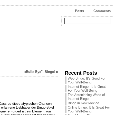
Posts
Comments
«Bulls Eye", Bingo!
»
Recent Posts
Web Bingo, It’s Good For
Your Well-Being
Internet Bingo, It Is Great
For Your Well-Being
The Astonishing World of
Internet Bingo!
Bingo in New Mexico
t Dass es diese atypischen Chancen
 erfahrene Liebhaber der Bingo-Spiel
Online Bingo, It Is Great For
o guerre Fordert ist ein Element von
Your Well-Being