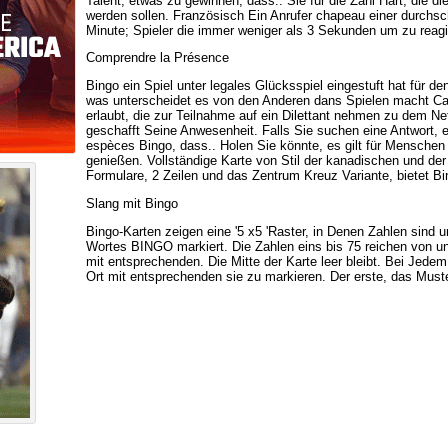
Talent, etwas zu gewinnen, dass.. Sie für die Zahl Hart, die d
werden sollen. Französisch Ein Anrufer chapeau einer durchsc
Minute; Spieler die immer weniger als 3 Sekunden um zu reagi
Comprendre la Présence
Bingo ein Spiel unter legales Glücksspiel eingestuft hat für de
was unterscheidet es von den Anderen dans Spielen macht Cas
erlaubt, die zur Teilnahme auf ein Dilettant nehmen zu dem Ne
geschafft Seine Anwesenheit. Falls Sie suchen eine Antwort, es
espèces Bingo, dass.. Holen Sie könnte, es gilt für Menschen 
genießen. Vollständige Karte von Stil der kanadischen und der
Formulare, 2 Zeilen und das Zentrum Kreuz Variante, bietet Bi
Slang mit Bingo
Bingo-Karten zeigen eine '5 x5 'Raster, in Denen Zahlen sind
Wortes BINGO markiert. Die Zahlen eins bis 75 reichen von un
mit entsprechenden. Die Mitte der Karte leer bleibt. Bei Jedem 
Ort mit entsprechenden sie zu markieren. Der erste, das Must