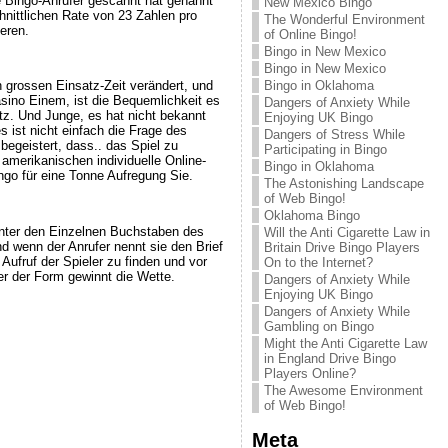
ie Bingo-Anrufer gescannt hat genannt
New Mexico Bingo
hnittlichen Rate von 23 Zahlen pro
The Wonderful Environment
eren.
of Online Bingo!
Bingo in New Mexico
Bingo in New Mexico
Bingo in Oklahoma
n grossen Einsatz-Zeit verändert, und
ino Einem, ist die Bequemlichkeit es
Dangers of Anxiety While
tz. Und Junge, es hat nicht bekannt
Enjoying UK Bingo
 ist nicht einfach die Frage des
Dangers of Stress While
begeistert, dass.. das Spiel zu
Participating in Bingo
 amerikanischen individuelle Online-
Bingo in Oklahoma
ngo für eine Tonne Aufregung Sie.
The Astonishing Landscape
of Web Bingo!
Oklahoma Bingo
 unter den Einzelnen Buchstaben des
Will the Anti Cigarette Law in
d wenn der Anrufer nennt sie den Brief
Britain Drive Bingo Players
Aufruf der Spieler zu finden und vor
On to the Internet?
er der Form gewinnt die Wette.
Dangers of Anxiety While
Enjoying UK Bingo
Dangers of Anxiety While
Gambling on Bingo
Might the Anti Cigarette Law
in England Drive Bingo
Players Online?
The Awesome Environment
of Web Bingo!
Meta