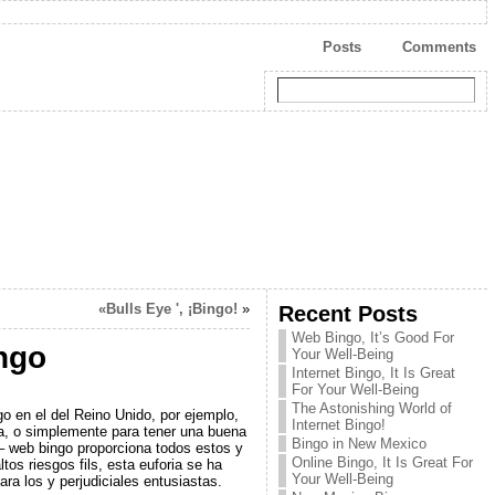
Posts
Comments
«Bulls Eye ', ¡Bingo!
»
Recent Posts
Web Bingo, It’s Good For
ingo
Your Well-Being
Internet Bingo, It Is Great
For Your Well-Being
The Astonishing World of
o en el del Reino Unido, por ejemplo,
Internet Bingo!
na, o simplemente para tener una buena
Bingo in New Mexico
 – web bingo proporciona todos estos y
Online Bingo, It Is Great For
os riesgos fils, esta euforia se ha
Your Well-Being
 los y perjudiciales entusiastas.