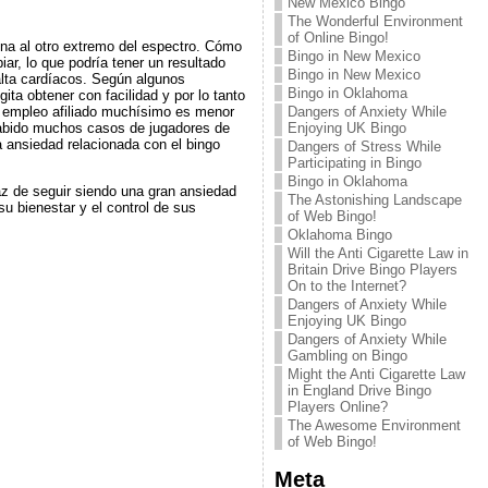
New Mexico Bingo
The Wonderful Environment
of Online Bingo!
na al otro extremo del espectro. Cómo
Bingo in New Mexico
ar, lo que podría tener un resultado
Bingo in New Mexico
alta cardíacos. Según algunos
Bingo in Oklahoma
ita obtener con facilidad y por lo tanto
Dangers of Anxiety While
e empleo afiliado muchísimo es menor
Enjoying UK Bingo
habido muchos casos de jugadores de
 ansiedad relacionada con el bingo
Dangers of Stress While
Participating in Bingo
Bingo in Oklahoma
az de seguir siendo una gran ansiedad
The Astonishing Landscape
su bienestar y el control de sus
of Web Bingo!
Oklahoma Bingo
Will the Anti Cigarette Law in
Britain Drive Bingo Players
On to the Internet?
Dangers of Anxiety While
Enjoying UK Bingo
Dangers of Anxiety While
Gambling on Bingo
Might the Anti Cigarette Law
in England Drive Bingo
Players Online?
The Awesome Environment
of Web Bingo!
Meta