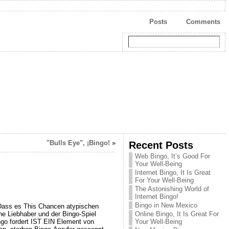
Posts
Comments
"Bulls Eye", ¡Bingo!
»
Recent Posts
Web Bingo, It’s Good For
Your Well-Being
Internet Bingo, It Is Great
For Your Well-Being
The Astonishing World of
Internet Bingo!
Bingo in New Mexico
 Dass es This Chancen atypischen
e Liebhaber und der Bingo-Spiel
Online Bingo, It Is Great For
Bingo fordert IST EIN Element von
Your Well-Being